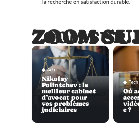
la recherche en satisfaction durable.
ZOOM SU
ZOOM SUR
Actu
Nikolay
Tech
Polintchev : le
meilleur cabinet
Où a
d’avocat pour
acce
vos problèmes
vidé
judiciaires
e ?