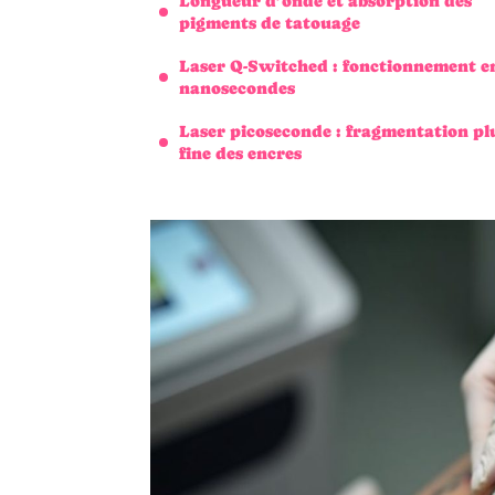
Longueur d’onde et absorption des
pigments de tatouage
Laser Q-Switched : fonctionnement e
nanosecondes
Laser picoseconde : fragmentation pl
fine des encres