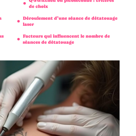
Q-Switched ou picoseconde : critères
de choix
n
Déroulement d’une séance de détatouage
laser
us
Facteurs qui influencent le nombre de
séances de détatouage