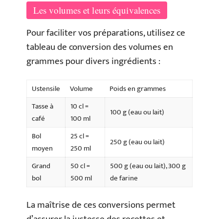
Les volumes et leurs équivalences
Pour faciliter vos préparations, utilisez ce
tableau de conversion des volumes en
grammes pour divers ingrédients :
Ustensile
Volume
Poids en grammes
Tasse à
10 cl =
100 g (eau ou lait)
café
100 ml
Bol
25 cl =
250 g (eau ou lait)
moyen
250 ml
Grand
50 cl =
500 g (eau ou lait), 300 g
bol
500 ml
de farine
La maîtrise de ces conversions permet