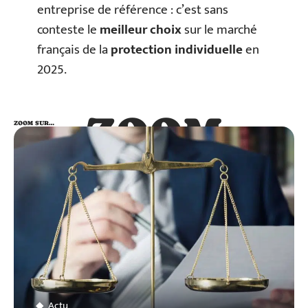
entreprise de référence : c’est sans
conteste le
meilleur choix
sur le marché
français de la
protection individuelle
en
2025.
ZOOM
ZOOM SUR…
SUR…
Actu