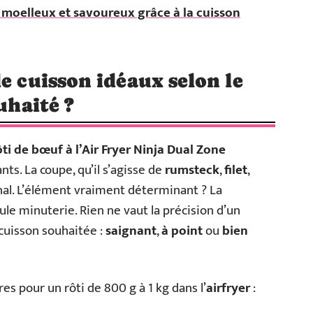
 moelleux et savoureux grâce à la cuisson
e cuisson idéaux selon le
uhaité ?
ôti de bœuf à l’Air Fryer Ninja Dual Zone
ts. La coupe, qu’il s’agisse de
rumsteck
,
filet
,
final. L’élément vraiment déterminant ? La
ule minuterie. Rien ne vaut la précision d’un
 cuisson souhaitée :
saignant
,
à point
ou
bien
res pour un rôti de 800 g à 1 kg dans l’
airfryer
: