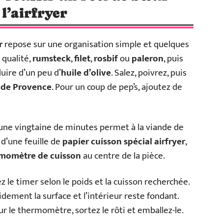
l’airfryer
r
repose sur une organisation simple et quelques
 qualité,
rumsteck
,
filet
,
rosbif
ou
paleron
, puis
uire d’un peu d’
huile d’olive
. Salez, poivrez, puis
 de Provence
. Pour un coup de pep’s, ajoutez de
ne vingtaine de minutes permet à la viande de
 d’une feuille de
papier cuisson spécial airfryer
,
momètre de cuisson
au centre de la pièce.
z le timer selon le poids et la cuisson recherchée.
pidement la surface et l’intérieur reste fondant.
ur le thermomètre, sortez le rôti et emballez-le.