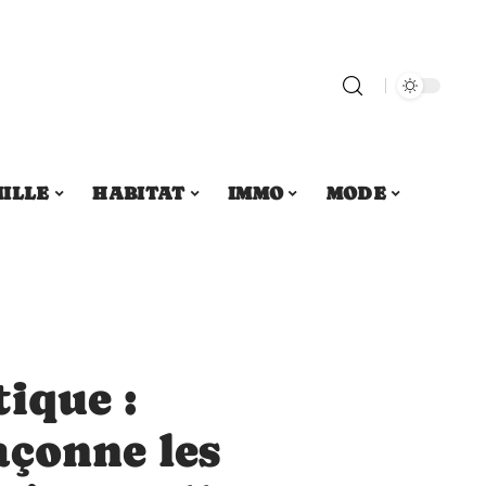
ILLE
HABITAT
IMMO
MODE
ique :
açonne les