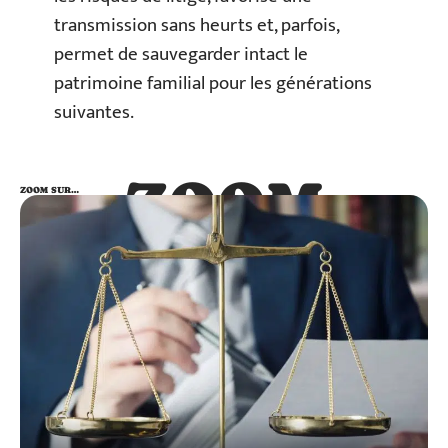
transmission sans heurts et, parfois,
permet de sauvegarder intact le
patrimoine familial pour les générations
suivantes.
ZOOM
ZOOM SUR…
SUR…