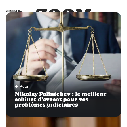
ZOOM
ZOOM SUR…
SUR…
Actu
Nikolay Polintchev : le meilleur
cabinet d’avocat pour vos
problèmes judiciaires