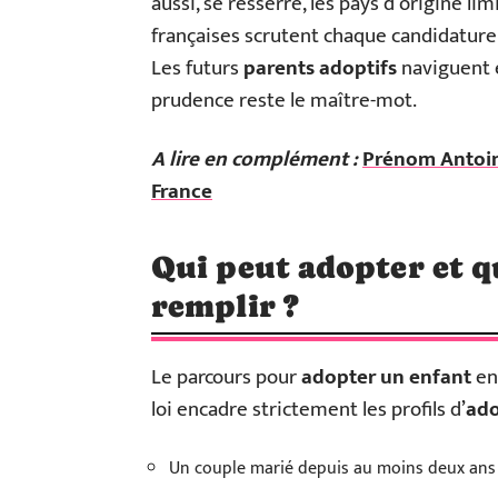
aussi, se resserre, les pays d’origine lim
françaises scrutent chaque candidature à
Les futurs
parents adoptifs
naviguent e
prudence reste le maître-mot.
A lire en complément :
Prénom Antoine
France
Qui peut adopter et qu
remplir ?
Le parcours pour
adopter un enfant
en 
loi encadre strictement les profils d’
ado
Un couple marié depuis au moins deux ans o