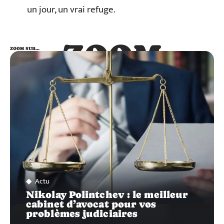
un jour, un vrai refuge.
ZOOM
ZOOM SUR…
SUR…
Actu
Nikolay Polintchev : le meilleur
cabinet d’avocat pour vos
problèmes judiciaires