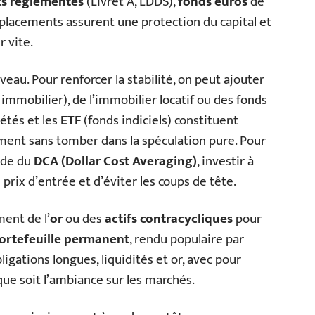
ets réglementés
(Livret A, LDDS),
fonds euros
de
 placements assurent une protection du capital et
r vite.
veau. Pour renforcer la stabilité, on peut ajouter
immobilier), de l’immobilier locatif ou des fonds
iétés et les
ETF
(fonds indiciels) constituent
ement sans tomber dans la spéculation pure. Pour
hode du
DCA (Dollar Cost Averaging)
, investir à
e prix d’entrée et d’éviter les coups de tête.
ent de l’
or
ou des
actifs contracycliques
pour
ortefeuille permanent
, rendu populaire par
ligations longues, liquidités et or, avec pour
que soit l’ambiance sur les marchés.