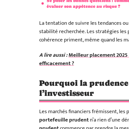
Se poser les bonnes questions : comm
évaluer son appétence au risque ?
La tentation de suivre les tendances ou 
stabilité recherchée. Les stratégies les p
cohérence priment, même quand les marc
A lire aussi :
Meilleur placement 2025 :
efficacement ?
Pourquoi la prudence r
l’investisseur
Les marchés financiers frémissent, les 
portefeuille prudent
n’a rien d’une dé
prudent
commence par prendre la mes