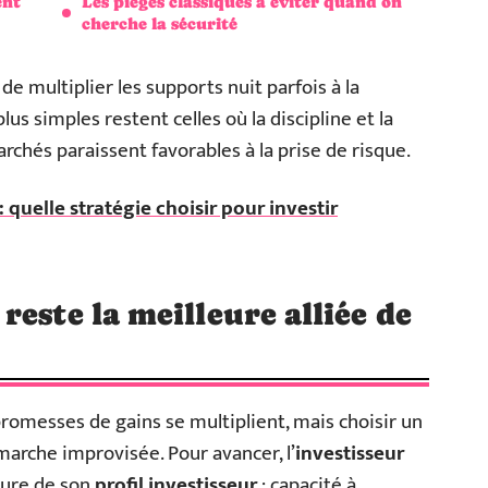
ent
Les pièges classiques à éviter quand on
cherche la sécurité
de multiplier les supports nuit parfois à la
lus simples restent celles où la discipline et la
hés paraissent favorables à la prise de risque.
 quelle stratégie choisir pour investir
este la meilleure alliée de
promesses de gains se multiplient, mais choisir un
marche improvisée. Pour avancer, l’
investisseur
ure de son
profil investisseur
: capacité à